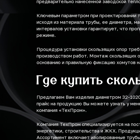
предварительно нанесенной заводской тепл
Ключевым параметром при проектировании т
исходя из материала трубы, ее диаметра, м
интервалов установки гарантирует, что про
режиме.
Процедура установки скользящих опор треб
производством работ. Монтаж скользящих оп
основанию и правильную фиксацию хомутов н
Где купить скол
Предлагаем Вам изделия диаметром 32-1020 
прайс на продукцию Вы можете узнать у мен
компания «ТехПром».
Компания ТехПром специализируется на пост
энергетики, строительства и ЖКХ. Продукц
Ассортимент включает изолированные трубы