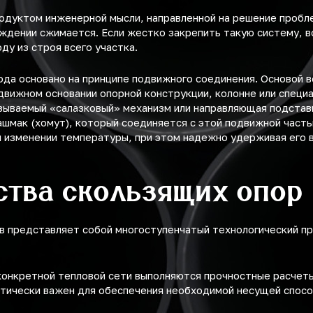
одуктом инженерной мысли, направленной на решение пробл
аждении сжимается. Если жестко закрепить такую систему, 
у из строя всего участка.
да основано на принципе подвижного соединения. Основой в
движном основании опорной конструкции, колонне или специа
зываемый «салазковый» механизм или направляющая подставк
ашмак (хомут), который соединяется с этой подвижной часть
и изменении температуры, при этом надежно удерживая его 
ства скользящих опор
в представляет собой многоступенчатый технологический пр
онкретной тепловой сети выполняются прочностные расчеты.
итически важен для обеспечения необходимой несущей спосо