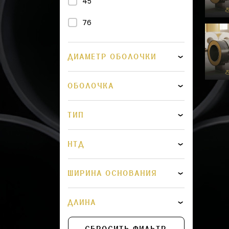
45
76
89
ДИАМЕТР ОБОЛОЧКИ
108
ОБОЛОЧКА
133
159
ТИП
219
НТД
273
325
ШИРИНА ОСНОВАНИЯ
426
ДЛИНА
530