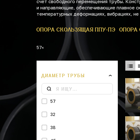
счет свободного перемещения трубы. Конст
и направляющие, обеспечивающие плавное ск
температурных деформациях, вибрациях, не
РА 530 ППУ
ОПОРА СКОЛЬЗЯЩАЯ ППУ-ПЭ
ОПОРА 
57
ДИАМЕТР ТРУБЫ
57
32
38