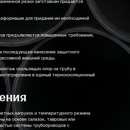
плазменной резки заготовкам придаются
деформации для придания им необходимой
вов предъявляются повышенные требования,
 и последующее нанесение защитного
рессивной внешней среды.
монтаж скользящих опор на трубу в
 интегрирована в единый термоизоляционный
нения
четных нагрузок и температурного режима
ы на основе салазок, тавровых или
частью системы трубопроводов с