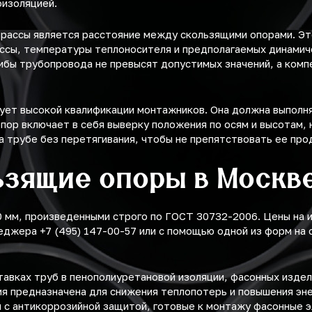
оизоляцией.
рассы является расстояние между скользящими опорами. Эт
ассы, температуры теплоносителя и предполагаемых динамич
гибы трубопровода не превысят допустимых значений, а ком
ует высокой квалификации монтажников. Она должна выполня
ор включает в себя выверку положения по осям и высотам, 
а трубе без перетягивания, чтобы не препятствовать ее п
ьзящие опоры в Москв
мм, произведенными строго по ГОСТ 30732-2006. Цены на и
еджера +7 (495) 147-00-57 или с помощью одной из форм на
авках труб в пенополиуретановой изоляции, фасонных изде
ия предназначена для снижения теплопотерь и повышения эн
 с антикоррозийной защитой, готовые к монтажу фасонные 