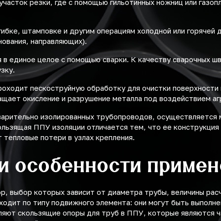
 участок резки, где с помощью гильотинных ножниц или газо
ибке, штамповке и другим операциям холодной или горячей 
нования, направляющих).
в единое целое с помощью сварки. К качеству сварочных ш
зку.
проходит пескоструйную обработку для очистки поверхности
ащает окисление и разрушение металла под воздействием аг
варительно изолированных трубопроводов, осуществляется 
ользящая ППУ изоляции отличается тем, что ее конструкция
т тепловые потери в узлах крепления.
и особенности приме
р, выбор которых зависит от диаметра трубы, величины рас
одит по типу подвижного элемента: они могут быть выполнен
ляют скользящие опоры для труб в ППУ, которые являются 