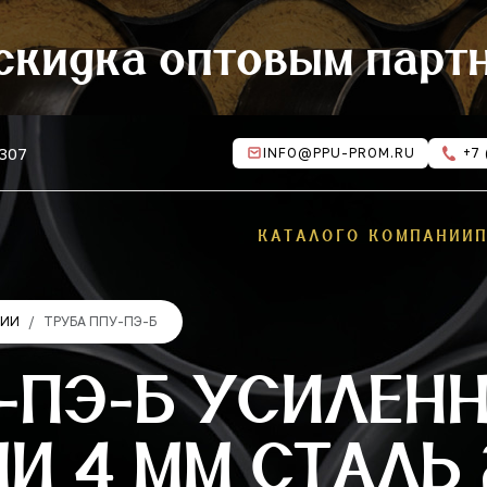
скидка оптовым парт
 307
INFO@PPU-PROM.RU
+7 
КАТАЛОГ
О КОМПАНИИ
ЦИИ
ТРУБА ППУ-ПЭ-Б
-ПЭ-Б УСИЛЕН
 4 ММ СТАЛЬ 