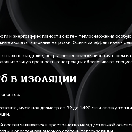
ости и энергоэффективности систем теплоснабжения особую
ные эксплуатационные нагрузки. Одним из эффективных ре
е стальное изделие, покрытое теплоизоляционным слоем из 
ополнительную прочность конструкции обеспечивают специа
б в изоляции
понентов:
 сечению, имеющая диаметр от 32 до 1420 мм и стенку толщи
кции.
й состав заливается в пространство между стальной осново
тоты и обеспечивая высокую степень теплоизоляции.