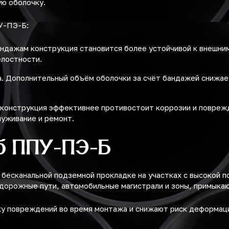
ю оболочку.
У-ПЭ-Б:
андажам конструкция становится более устойчивой к внешни
елостности.
. Дополнительный объём оболочки за счёт бандажей снижает
 конструкция эффективнее противостоит коррозии и поврежд
луживание и ремонт.
б ППУ-ПЭ-Б
есканальной подземной прокладке на участках с высокой по
одорожные пути, автомобильные магистрали и зоны, примыка
 повреждений во время монтажа и снижают риск деформаци