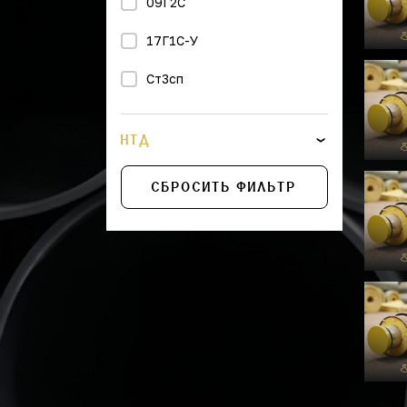
09Г2С
17Г1С-У
Ст3сп
НТД
СБРОСИТЬ ФИЛЬТР