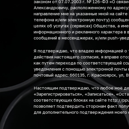
законом от 07.07.2003 г. № 126-ФЗ «О связ
Александровичу, расположенному по адресу: г
направление мне на указанные мной на сайте
телефона и/или электронную почту) сообще
целях об услугах (сервисах) Общества, а име
информационного и рекламного характера в 
сообщений в мессенджерах, и/или push-увед
Я подтверждаю, что владею информацией о т
действия настоящего согласия, я вправе ото
как путем перехода по соответствующей сс
уведомления с помощью электронной почты 
почтовый адрес:
660135, г. Красноярск, ул, В
Настоящим подтверждаю, что любое моё дей
«Зарегистрироваться», «Записаться», «Оста
соответствующих блоках на сайте
http://pp
позволяет подтвердить сторонам факт получ
для дополнительного подтверждения моего 