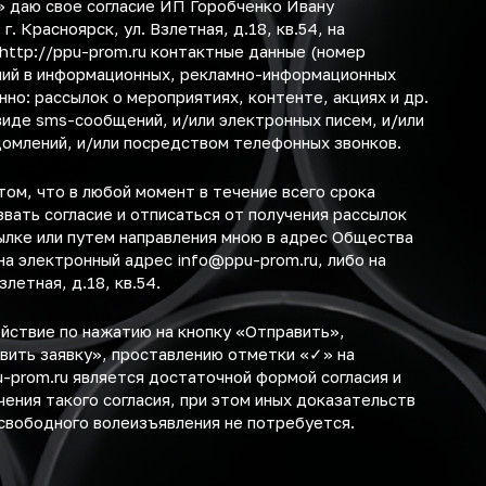
и» даю свое согласие ИП Горобченко Ивану
. Красноярск, ул. Взлетная, д.18, кв.54, на
http://ppu-prom.ru
контактные данные (номер
ний в информационных, рекламно-информационных
нно: рассылок о мероприятиях, контенте, акциях и др.
виде sms-сообщений, и/или электронных писем, и/или
омлений, и/или посредством телефонных звонков.
ом, что в любой момент в течение всего срока
звать согласие и отписаться от получения рассылок
ылке или путем направления мною в адрес Общества
на электронный адрес
info@ppu-prom.ru
, либо на
злетная, д.18, кв.54
.
ствие по нажатию на кнопку «Отправить»,
вить заявку», проставлению отметки «✓» на
u-prom.ru
является достаточной формой согласия и
ения такого согласия, при этом иных доказательств
свободного волеизъявления не потребуется.