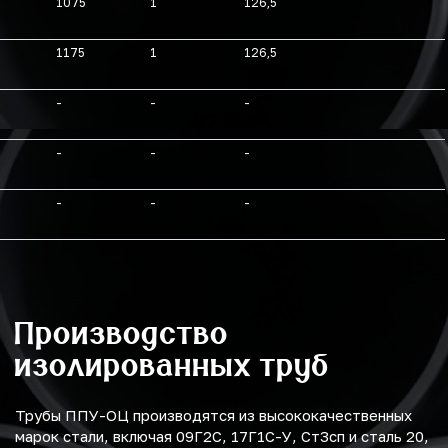
1075
1
126,5
1175
1
126,5
-
-
-
-
-
-
-
-
-
Производство
изолированных труб
Трубы ППУ-ОЦ производятся из высококачественных
марок стали, включая 09Г2С, 17Г1С-У, Ст3сп и сталь 20,