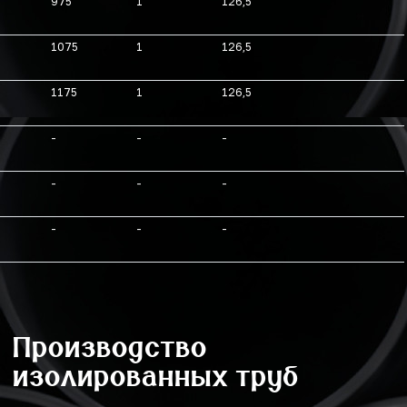
975
1
126,5
1075
1
126,5
1175
1
126,5
-
-
-
-
-
-
-
-
-
Производство
изолированных труб