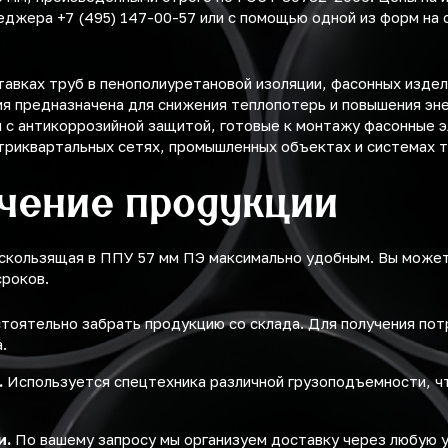
еджера +7 (495) 147-00-57 или с помощью одной из форм на
авках труб в пенополиуретановой изоляции, фасонных изде
ия предназначена для снижения теплопотерь и повышения эн
 с антикоррозийной защитой, готовые к монтажу фасонные 
триквартальных сетях, промышленных объектах и системах 
учение продукции
 скользящая в ППУ 57 мм ПЭ максимально удобным. Вы може
сроков.
оятельно забрать продукцию со склада. Для получения по
.
.
Используется спецтехника различной грузоподъемности, ч
и.
По вашему запросу мы организуем доставку через любую 