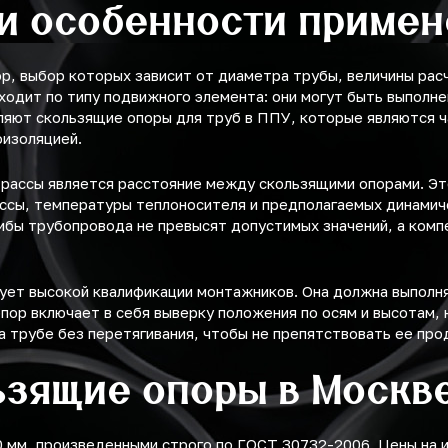
и особенности приме
р, выбор которых зависит от диаметра трубы, величины рас
одит по типу подвижного элемента: они могут быть выполнен
ляют скользящие опоры для труб в ППУ, которые являются 
оизоляцией.
рассы является расстояние между скользящими опорами. Эт
ассы, температуры теплоносителя и предполагаемых динамич
гибы трубопровода не превысят допустимых значений, а ком
ует высокой квалификации монтажников. Она должна выполня
ор включает в себя выверку положения по осям и высотам, 
а трубе без перетягивания, чтобы не препятствовать ее п
ьзящие опоры в Москв
мм, произведенными строго по ГОСТ 30732-2006. Цены на и