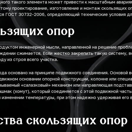
ного такого элемента может привести к масштабным авария
тому проектирование, изготовление и монтаж скользящих о
ся ГОСТ 30732-2006, определяющий технические условия дл
льзящих опор
одуктом инженерной мысли, направленной на решение пробл
аждении сжимается. Если жестко закрепить такую систему, 
у из строя всего участка.
да основано на принципе подвижного соединения. Основой в
движном основании опорной конструкции, колонне или специа
зываемый «салазковый» механизм или направляющая подставк
ашмак (хомут), который соединяется с этой подвижной часть
и изменении температуры, при этом надежно удерживая его 
ства скользящих опор