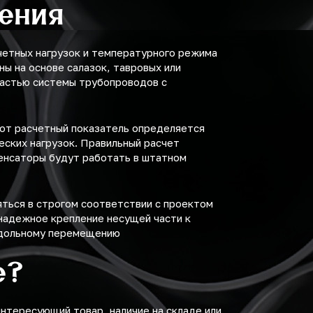
нения
четных нагрузок и температурного режима
ы на основе салазок, тавровых или
частью системы трубопроводов с
от расчетный показатель определяется
еских нагрузок. Правильный расчет
пенсаторы будут работать в штатном
ться в строгом соответствии с проектом
надежное крепление несущей части к
родольному перемещению
е?
нтересующий товар, наличие на складе или