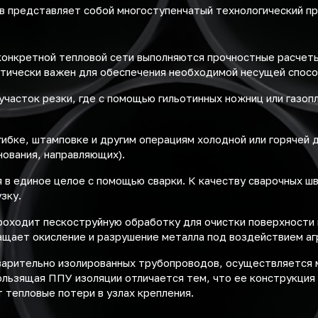
в представляет собой многоступенчатый технологический пр
онкретной тепловой сети выполняются прочностные расчеты.
итически важен для обеспечения необходимой несущей спосо
 участок резки, где с помощью гильотинных ножниц или газо
ибке, штамповке и другим операциям холодной или горячей 
нования, направляющих).
в единое целое с помощью сварки. К качеству сварочных ш
зку.
проходит пескоструйную обработку для очистки поверхности
ащает окисление и разрушение металла под воздействием аг
варительно изолированных трубопроводов, осуществляется 
ользящая ППУ изоляции отличается тем, что ее конструкция
т тепловые потери в узлах крепления.