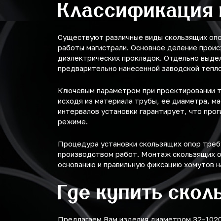
Классификация 
Существуют различные виды скользящих опо
работы магистрали. Основное деление происх
диэлектрических прокладок. Отдельно выде
предварительно нанесенной заводской тепл
Ключевым параметром при проектировании т
исходя из материала трубы, ее диаметра, м
интервалов установки гарантирует, что про
режиме.
Процедура установки скользящих опор треб
производством работ. Монтаж скользящих оп
основанию и правильную фиксацию хомутов н
Где купить скол
Предлагаем Вам изделия диаметром 32-1020 