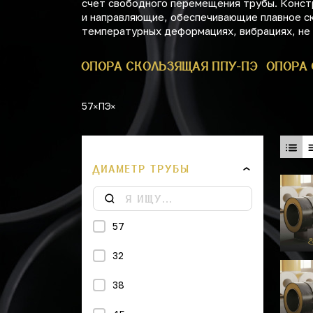
счет свободного перемещения трубы. Конст
и направляющие, обеспечивающие плавное ск
температурных деформациях, вибрациях, не
РА 530 ППУ
ОПОРА СКОЛЬЗЯЩАЯ ППУ-ПЭ
ОПОРА 
57
ПЭ
ДИАМЕТР ТРУБЫ
57
32
38