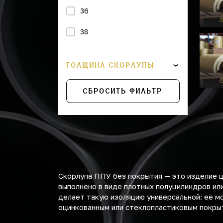
36
38
43
ТОЛЩИНА СКОРЛУПЫ
45
СБРОСИТЬ ФИЛЬТР
48
76
89
108
Скорлупа ППУ без покрытия — это изделие 
114
выполнено в виде плотных полуцилиндров ил
делает такую изоляцию универсальной: её м
133
оцинкованным или стеклопластиковым покры
159