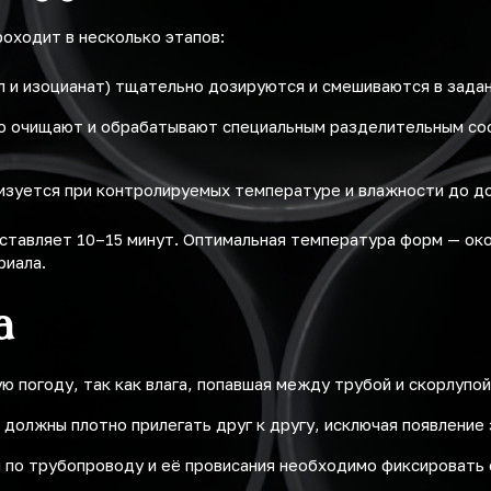
оходит в несколько этапов:
л и изоцианат) тщательно дозируются и смешиваются в зада
 очищают и обрабатывают специальным разделительным сост
зуется при контролируемых температуре и влажности до д
ставляет 10–15 минут. Оптимальная температура форм — око
риала.
а
 погоду, так как влага, попавшая между трубой и скорлупой
должны плотно прилегать друг к другу, исключая появление 
по трубопроводу и её провисания необходимо фиксировать 