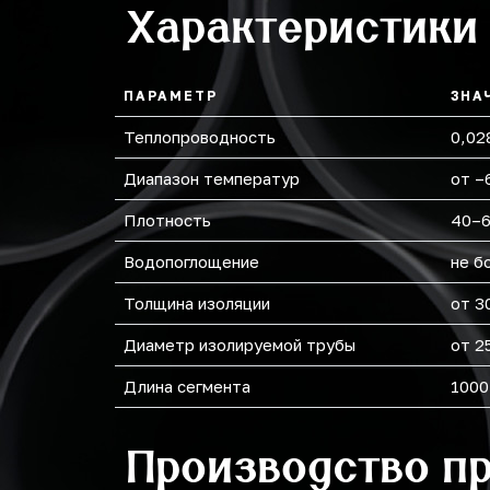
Характеристики
219
273
ПАРАМЕТР
ЗНА
Теплопроводность
0,02
Диапазон температур
от –
Плотность
40–6
Водопоглощение
не б
Толщина изоляции
от 3
Диаметр изолируемой трубы
от 2
Длина сегмента
1000
Производство п