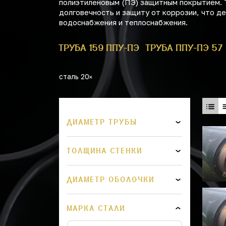
полиэтиленовым (ПЭ) защитным покрытием. 
долговечность и защиту от коррозии, что 
водоснабжения и теплоснабжения.
БА ППУ-ПЭ 1
ТРУБА 159 ППУ-ПЭ
ТРУБА ППУ-ПЭ 57
сталь 20
ДИАМЕТР ТРУБЫ
ТОЛЩИНА СТЕНКИ
ДИАМЕТР ОБОЛОЧКИ
МАРКА СТАЛИ