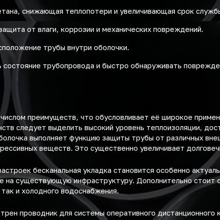
етана, снижающая теплопотери и увеличивающая срок служб
защита от влаги, коррозии и механических повреждений.
сположение трубы внутри оболочки.
 состояние трубопровода и быстро обнаруживать поврежде
 числом преимуществ, что обусловливает её широкое примен
ств следует выделить высокий уровень теплоизоляции, дост
болочка выполняет функцию защиты трубы от различных вне
грессивных веществ. Это существенно увеличивает долговеч
застроек бесканальная укладка становится особенно актуал
ие на существующую инфраструктуру. Дополнительно стоит 
, так и холодного водоснабжения.
отрен проводник для системы оперативного дистанционного 