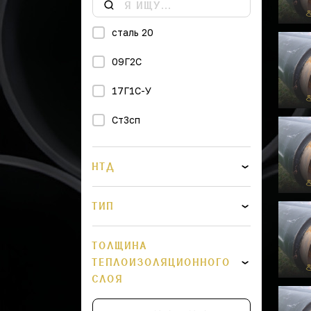
сталь 20
09Г2С
17Г1С-У
Ст3сп
НТД
ТИП
ТОЛЩИНА
ТЕПЛОИЗОЛЯЦИОННОГО
СЛОЯ