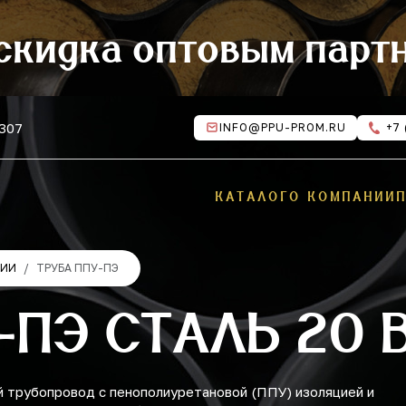
скидка оптовым парт
 307
INFO@PPU-PROM.RU
+7 
КАТАЛОГ
О КОМПАНИИ
ЦИИ
ТРУБА ППУ-ПЭ
-ПЭ СТАЛЬ 20 
 трубопровод с пенополиуретановой (ППУ) изоляцией и