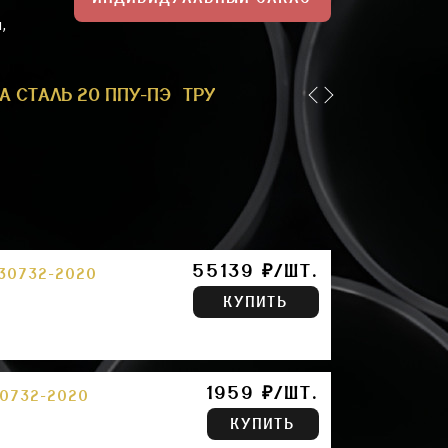
,
А СТАЛЬ 20 ППУ-ПЭ
ТРУБА ППУ-ПЭ 1
ТРУБА 159 П
55139 ₽/ШТ.
 30732-2020
КУПИТЬ
1959 ₽/ШТ.
30732-2020
КУПИТЬ