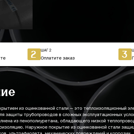
ШАГ 2
Ш
2
3
йте
Оплатите заказ
ние
крытием из оцинкованной стали — это теплоизоляционный эл
ля защиты трубопроводов в сложных эксплуатационных усло
олнена из пенополиуретана, обладающего низкой теплопрово
оизоляцию. Наружное покрытие из оцинкованной стали защи
ов, ультрафиолета, механических повреждений и коррозии.