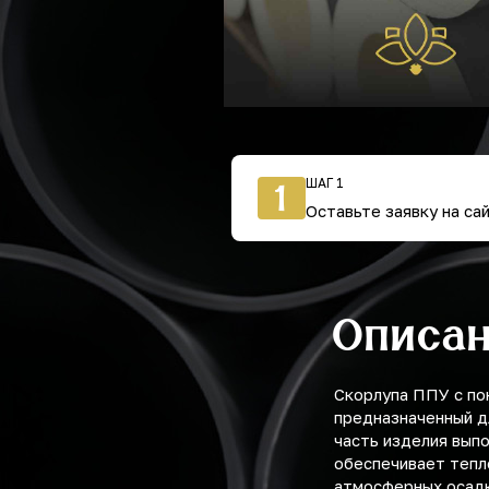
ШАГ 1
1
Оставьте заявку на са
Описа
Скорлупа ППУ с по
предназначенный д
часть изделия вып
обеспечивает тепл
атмосферных осадк