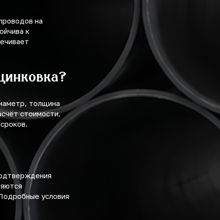
проводов на
ойчива к
печивает
оцинковка?
диаметр, толщина
асчёт стоимости,
 сроков.
подтверждения
ляются
 Подробные условия