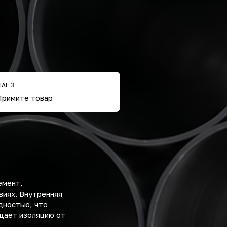
АГ 3
Примите товар
емент,
виях. Внутренняя
дностью, что
щает изоляцию от