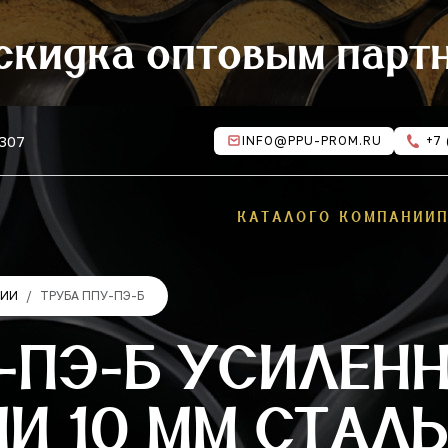
скидка оптовым парт
 307
INFO@PPU-PROM.RU
+7 
КАТАЛОГ
О КОМПАНИИ
ЦИИ
ТРУБА ППУ-ПЭ-Б
-ПЭ-Б УСИЛЕН
 10 ММ СТАЛЬ