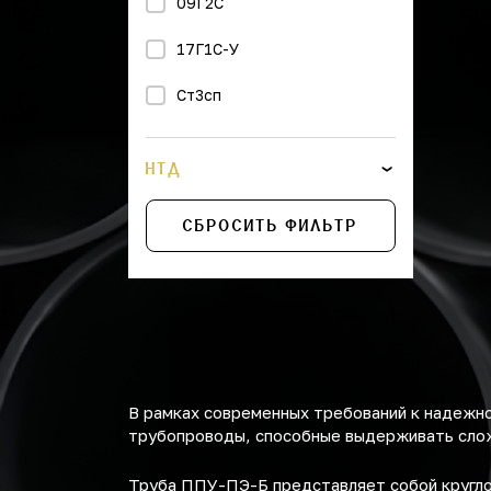
09Г2С
17Г1С-У
Ст3сп
НТД
СБРОСИТЬ ФИЛЬТР
В рамках современных требований к надежн
трубопроводы, способные выдерживать слож
Труба ППУ-ПЭ-Б представляет собой кругло