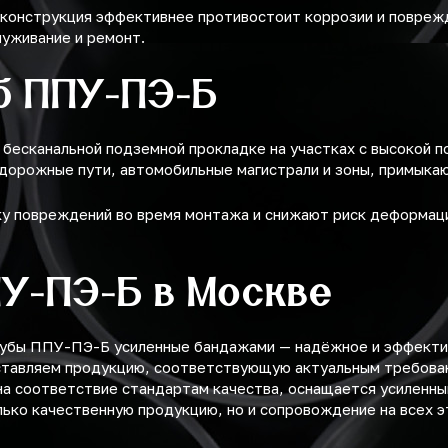
 конструкция эффективнее противостоит коррозии и поврежд
луживание и ремонт.
б ППУ-ПЭ-Б
есканальной подземной прокладке на участках с высокой по
одорожные пути, автомобильные магистрали и зоны, примыка
 повреждений во время монтажа и снижают риск деформаци
ПУ-ПЭ-Б в Москве
рубы ППУ-ПЭ-Б усиленные бандажами — надёжное и эффекти
ставляем продукцию, соответствующую актуальным требован
 на соответствие стандартам качества, оснащается усиленн
лько качественную продукцию, но и сопровождение на всех э