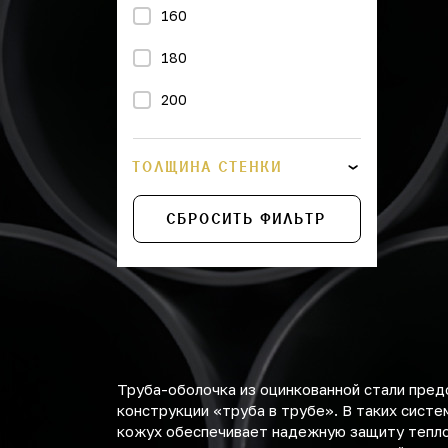
160
180
200
225
ТОЛЩИНА СТЕНКИ
250
СБРОСИТЬ ФИЛЬТР
315
400
450
560
Труба-оболочка из оцинкованной стали пре
710
конструкции «труба в трубе». В таких сист
кожух обеспечивает надежную защиту тепло
775