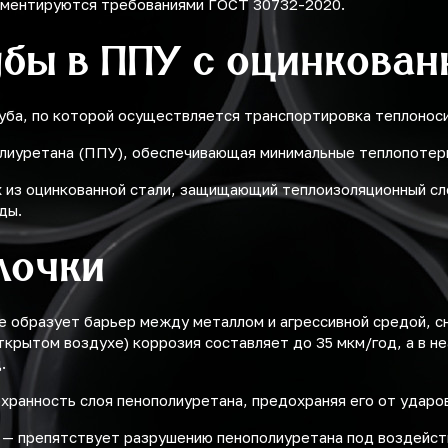
ламентируются требованиями ГОСТ 30732-2020.
убы в ППУ с оцинкован
руба, по которой осуществляется транспортировка теплонос
олиуретана (ППУ), обеспечивающая минимальные теплопотер
 из оцинкованной стали, защищающий теплоизоляционный сл
ды.
лочки
е образует барьер между металлом и агрессивной средой, с
ткрытом воздухе) коррозия составляет до 35 мкм/год, а в н
.
ранность слоя пенополиуретана, предохраняя его от ударов
 — препятствует разрушению пенополиуретана под воздейств