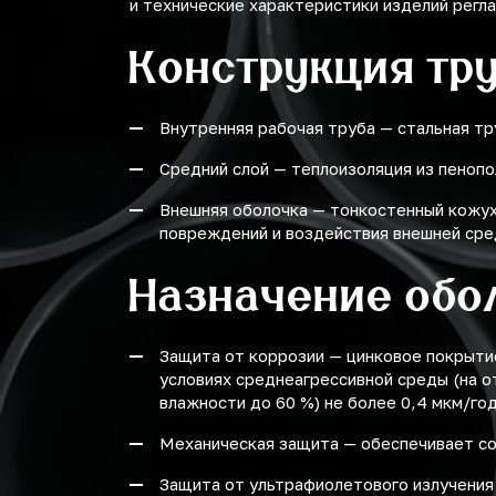
и технические характеристики изделий рег
875
Конструкция тр
900
975
Внутренняя рабочая труба — стальная т
Средний слой — теплоизоляция из пеноп
1000
Внешняя оболочка — тонкостенный кожух
1075
повреждений и воздействия внешней сре
1100
Назначение обо
1175
Защита от коррозии — цинковое покрыти
1200
условиях среднеагрессивной среды (на о
влажности до 60 %) не более 0,4 мкм/год
Механическая защита — обеспечивает сох
Защита от ультрафиолетового излучения