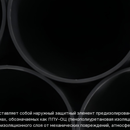
дставляет собой наружный защитный элемент предизолирова
емах, обозначаемых как ППУ-ОЦ (пенополиуретановая изоляци
изоляционного слоя от механических повреждений, атмосфе