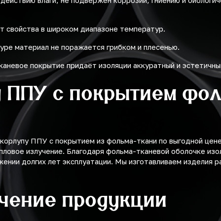
здействию влаги, не подвержен коррозии, гниению и биологи
т свойства в широком диапазоне температур.
уре материал не поражается грибком и плесенью.
каневое покрытие придаёт изоляции аккуратный и эстетичны
 ППУ с покрытием фол
орлупу ППУ с покрытием из фольма-ткани по выгодной цене 
пловое излучение. Благодаря фольма-тканевой оболочке изо
жении долгих лет эксплуатации. Мы изготавливаем изделия р
учение продукции