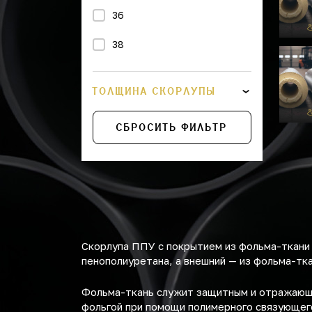
36
38
43
ТОЛЩИНА СКОРЛУПЫ
45
СБРОСИТЬ ФИЛЬТР
48
57
89
108
Скорлупа ППУ с покрытием из фольма-ткани 
114
пенополиуретана, а внешний — из фольма-тка
133
Фольма-ткань служит защитным и отражающи
фольгой при помощи полимерного связующего
159