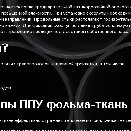
полняется после предварительной антикоррозийной обработ
 и повышенной влажности. При установке скорлупы необходи
ном направлении. Продольные стыки располагают горизонталь
 нижних. Для фиксации скорлуп по длине трубы используют
 и провисание изоляции под действием собственного веса.
я?
оляции трубопроводов надземной прокладки, в том числе:
водов.
упы ППУ фольма-ткань
а-ткань эффективно отражает тепловые потоки, снижая нагр