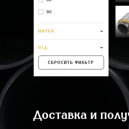
400
90
450
500
МАРКА
560
НТД
600
СБРОСИТЬ ФИЛЬТР
675
710
800
875
Доставка и пол