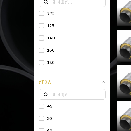
775
125
140
160
180
200
УГОЛ
225
250
45
315
30
355
60