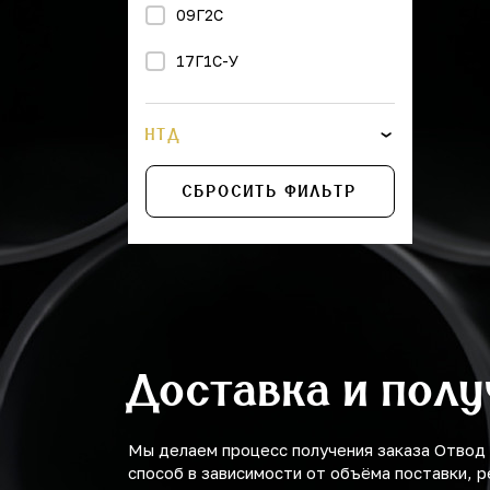
09Г2С
450
17Г1С-У
500
560
НТД
600
СБРОСИТЬ ФИЛЬТР
675
710
775
800
Доставка и пол
875
Мы делаем процесс получения заказа Отвод
способ в зависимости от объёма поставки, р