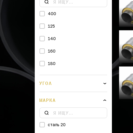
400
125
140
160
180
200
УГОЛ
225
МАРКА
250
315
сталь 20
355