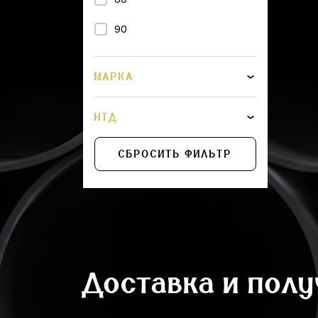
450
90
500
560
МАРКА
600
НТД
675
СБРОСИТЬ ФИЛЬТР
710
775
800
875
Доставка и пол