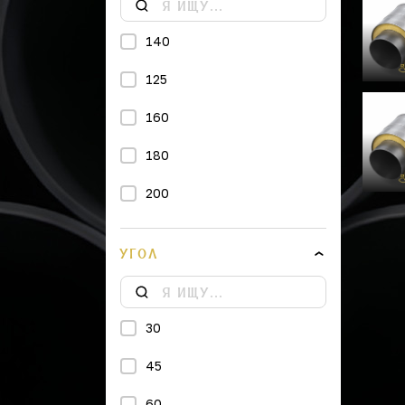
140
125
160
180
200
225
УГОЛ
250
315
30
355
45
400
60