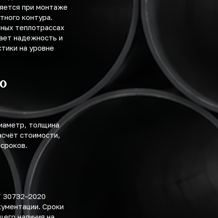
няется при монтаже
тного контура.
ьных теплотрассах
ает надежность и
тики на уровне
го
диаметр, толщина
асчёт стоимости,
 сроков.
Т 30732-2020
ументации. Сроки
щего наличия на