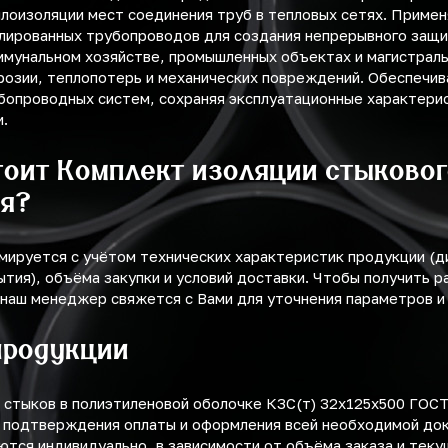
плоизоляции мест соединения труб в тепловых сетях. Приме
лированных трубопроводов для создания непрерывного защи
ммунальном хозяйстве, промышленных объектах и магистрал
розии, теплопотерь и механических повреждений. Обеспечив
бопроводных систем, сохраняя эксплуатационные характерис
и.
тоит Комплект изоляции стыково
ия?
мируется с учётом технических характеристик продукции (
ытия), объёма закупки и условий доставки. Чтобы получить р
 наш менеджер свяжется с Вами для уточнения параметров и
продукции
 стыков в полиэтиленовой оболочке КЗС(т) 32х125х500 ГОС
 подтверждения оплаты и оформления всей необходимой док
тся индивидуально, в зависимости от объёма заказа и теку