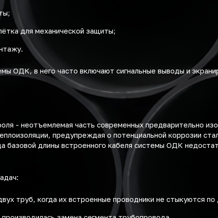
ты;
лётка для механической защиты;
нтажу.
емы ОДК, в него часто включают сигнальные выводы и экра
роля - неотъемлемая часть современных предварительно из
теплоизоляции, предупреждая о потенциальной коррозии ста
да базовой длины встроенного кабеля системы ОДК недостат
адач:
двух труб, когда их встроенные проводники не стыкуются по 
 производилась замена сегмента трубопровода.