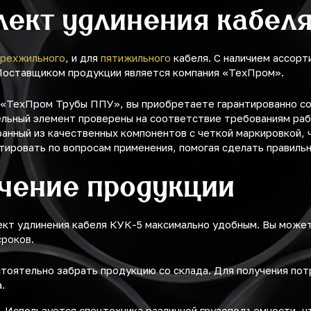
лект удлинения кабел
рехжильного
, и для
пятижильного
кабеля. С наличием ассорт
 Поставщиком продукции является компания «ТехПром».
у «ТехПром Трубы ППУ», вы приобретаете гарантированно с
ельный элемент проверены на соответствие требованиям раб
ранный из качественных компонентов с четкой маркировкой, 
тировать по вопросам применения, помогая сделать правиль
учение продукции
ект удлинения кабеля КУК-5 максимально удобным. Вы може
сроков.
оятельно забрать продукцию со склада. Для получения по
.
.
Используется спецтехника различной грузоподъемности, ч