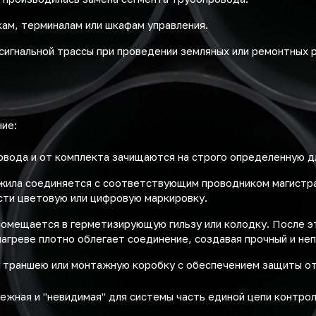
ам, терминалам или шкафам управления.
сигнальной трассы при проведении земляных или ремонтных 
ние:
овода и от комплекта зачищаются на строго определенную 
ила соединяется с соответствующим проводником магистра
сти цветовую или цифровую маркировку.
омещается в герметизирующую гильзу или колодку. После эт
агреве плотно облегает соединение, создавая прочный и не
в траншею или монтажную коробку с обеспечением защиты о
ежная и "невидимая" для системы часть единой цепи контрол